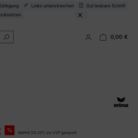
Sättigung
Links unterstreichen
Gut lesbare Schrift
ücksetzen
0,00 €
Ware
is:
€
%
Regulärer Preis:
12,99 €
(20.02% zur UVP gespart)