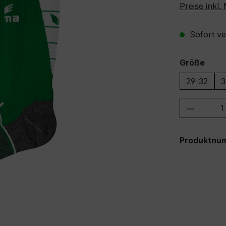
Preise inkl
Sofort ver
ausw
Größe
29-32
3
Produkt
Produktnu