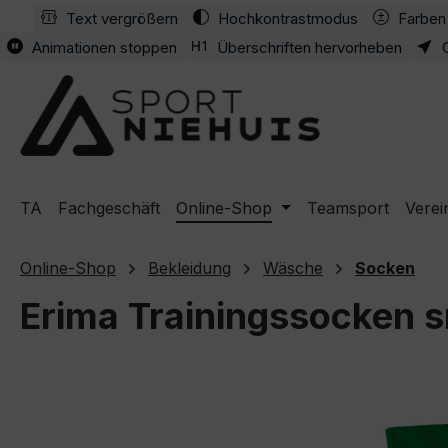
Text vergrößern
Hochkontrastmodus
Farben 
m Hauptinhalt springen
Zur Suche springen
Zur Hauptnavigation springen
Animationen stoppen
Überschriften hervorheben
TA
Fachgeschäft
Online-Shop
Teamsport
Verei
Online-Shop
Bekleidung
Wäsche
Socken
Erima Trainingssocken 
Bildergalerie überspringen