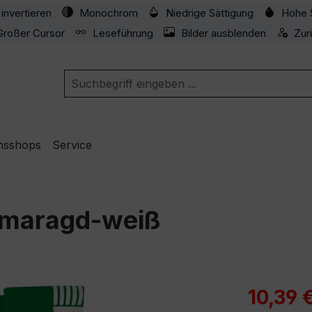
invertieren
Monochrom
Niedrige Sättigung
Hohe 
Großer Cursor
Leseführung
Bilder ausblenden
Zur
nsshops
Service
smaragd-weiß
Verkaufspre
10,39 