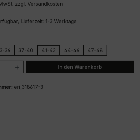
. MwSt. zzgl. Versandkosten
fügbar, Lieferzeit: 1-3 Werktage
ählen
3-36
37-40
41-43
44-46
47-48
 Anzahl: Gib den gewünschten Wert ein 
In den Warenkorb
mmer:
eri_318617-3