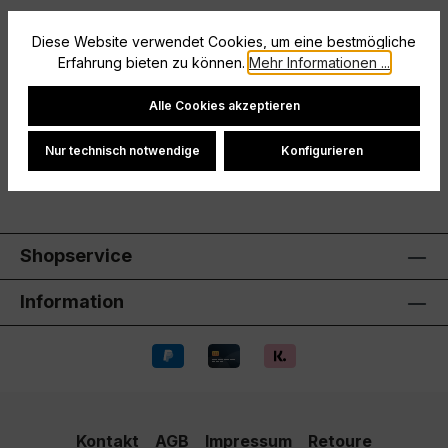
Hochfunktionelle Trainingssocke mit optimaler
Diese Website verwendet Cookies, um eine bestmögliche
Passform durch Rechts-Links-System und
Erfahrung bieten zu können.
Mehr Informationen ...
Spezialzonen für ein besonders angenehm…
Mehr
Cookie-Einstellungen
Hersteller
Alle Cookies akzeptieren
Bewertungen
Nur technisch notwendige
Konfigurieren
Shopservice
Information
Kontakt
AGB
Impressum
Retoure