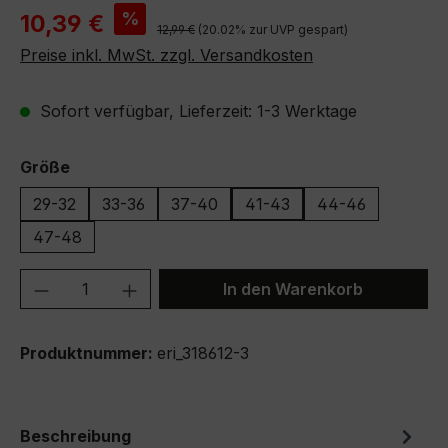
Verkaufspreis:
%
10,39 €
Regulärer Preis:
12,99 €
(20.02% zur UVP gespart)
Preise inkl. MwSt. zzgl. Versandkosten
Sofort verfügbar, Lieferzeit: 1-3 Werktage
auswählen
Größe
29-32
33-36
37-40
41-43
44-46
47-48
Produkt Anzahl: Gib den gewünschten We
In den Warenkorb
Produktnummer:
eri_318612-3
Beschreibung