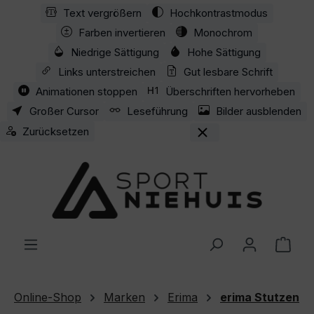
Text vergrößern
Hochkontrastmodus
Zum Hauptinhalt springen
Farben invertieren
Monochrom
Niedrige Sättigung
Hohe Sättigung
Links unterstreichen
Gut lesbare Schrift
Animationen stoppen
Überschriften hervorheben
Großer Cursor
Leseführung
Bilder ausblenden
Zurücksetzen
Ware
Online-Shop
Marken
Erima
erima Stutzen