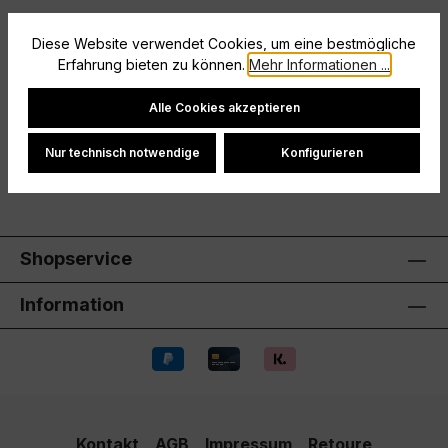
Baumwollanteil am Fußbereich verhindert rutschen
Diese Website verwendet Cookies, um eine bestmögliche
im Schuh.Plüschzone auf der Sohle mit
Erfahrung bieten zu können.
Mehr Informationen ...
Baumwollanteil
Cookie-Einstellungen
Hersteller
Alle Cookies akzeptieren
Bewertungen
Nur technisch notwendige
Konfigurieren
Shopservice
Information
Kontakt
AGB
Impressum
Retoure