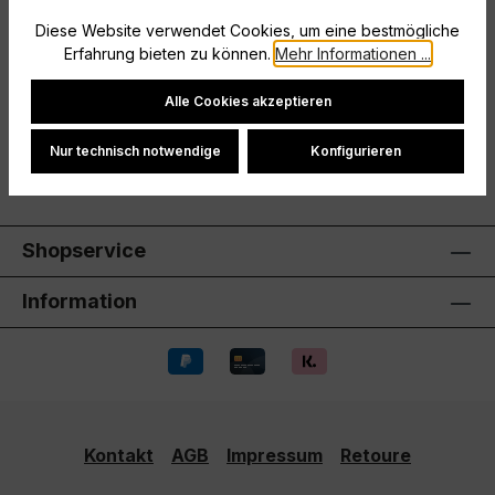
integriertem Gummiband und Kordel für optimalen
Diese Website verwendet Cookies, um eine bestmögliche
HaltMesheinsätze an den…
Mehr
Erfahrung bieten zu können.
Mehr Informationen ...
Hersteller
Cookie-Einstellungen
Alle Cookies akzeptieren
Bewertungen
Nur technisch notwendige
Konfigurieren
Shopservice
Information
Kontakt
AGB
Impressum
Retoure