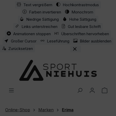
Text vergrößern
Hochkontrastmodus
Zum Hauptinhalt springen
Farben invertieren
Monochrom
Niedrige Sättigung
Hohe Sättigung
Links unterstreichen
Gut lesbare Schrift
Animationen stoppen
Überschriften hervorheben
Großer Cursor
Leseführung
Bilder ausblenden
Zurücksetzen
Ware
Online-Shop
Marken
Erima