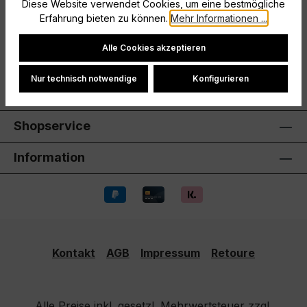
Diese Website verwendet Cookies, um eine bestmögliche
Erfahrung bieten zu können.
Mehr Informationen ...
Hersteller
Cookie-Einstellungen
Alle Cookies akzeptieren
Bewertungen
Nur technisch notwendige
Konfigurieren
Shopservice
Information
Kontakt
AGB
Impressum
Retoure
Alle Preise inkl. gesetzl. Mehrwertsteuer zzgl.