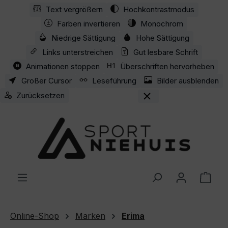
Text vergrößern
Hochkontrastmodus
Zum Hauptinhalt springen
Farben invertieren
Monochrom
Niedrige Sättigung
Hohe Sättigung
Links unterstreichen
Gut lesbare Schrift
Animationen stoppen
Überschriften hervorheben
Großer Cursor
Leseführung
Bilder ausblenden
Zurücksetzen
Ware
Online-Shop
Marken
Erima