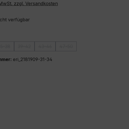
. MwSt. zzgl. Versandkosten
icht verfügbar
ählen
35-38
39-42
43-46
47-50
tion ist zurzeit nicht verfügbar.)
(Diese Option ist zurzeit nicht verfügbar.)
(Diese Option ist zurzeit nicht verfügbar.)
(Diese Option ist zurzeit nicht verfügbar.)
(Diese Option ist zurzeit nicht ve
mmer:
eri_2181909-31-34