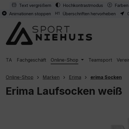
Text vergrößern
Hochkontrastmodus
Farben 
m Hauptinhalt springen
Zur Suche springen
Zur Hauptnavigation springen
Animationen stoppen
Überschriften hervorheben
TA
Fachgeschäft
Online-Shop
Teamsport
Verei
Online-Shop
Marken
Erima
erima Socken
Erima Laufsocken weiß
Bildergalerie überspringen