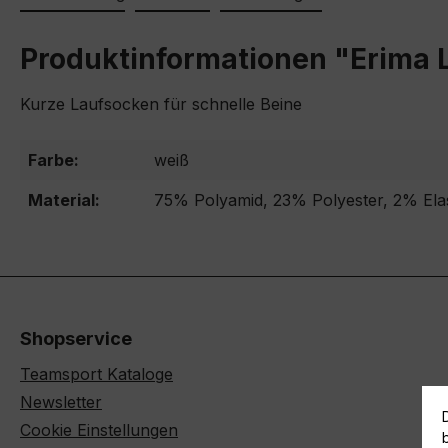
Produktinformationen "Erima 
Kurze Laufsocken für schnelle Beine
Farbe:
weiß
Material:
75% Polyamid, 23% Polyester, 2% Ela
Shopservice
Teamsport Kataloge
Newsletter
Cookie Einstellungen