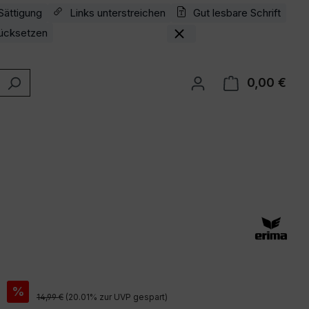
Sättigung
Links unterstreichen
Gut lesbare Schrift
ücksetzen
0,00 €
Ware
is:
%
Regulärer Preis:
14,99 €
(20.01% zur UVP gespart)