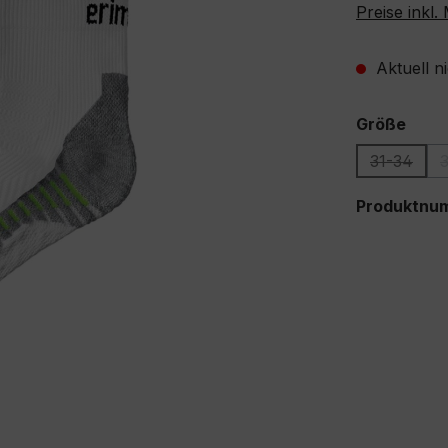
Preise inkl
Aktuell n
ausw
Größe
31-34
(Diese Op
Produktnu