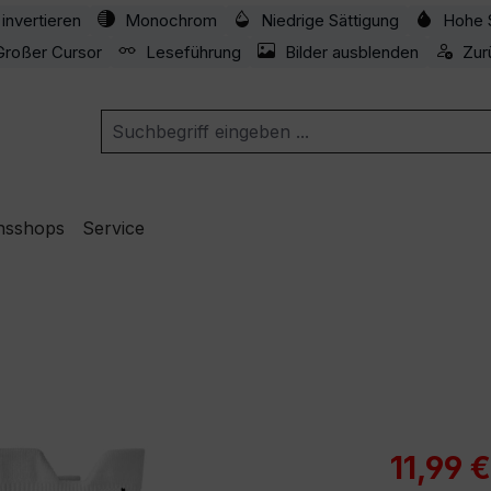
invertieren
Monochrom
Niedrige Sättigung
Hohe 
Großer Cursor
Leseführung
Bilder ausblenden
Zur
nsshops
Service
Verkaufspre
11,99 €