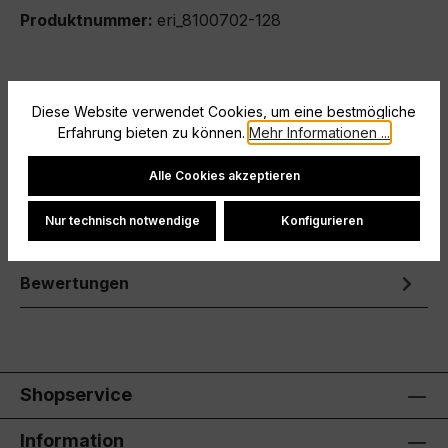
Produktnummer:
eri_8100702-128
Beschreibung
Diese Website verwendet Cookies, um eine bestmögliche
Erfahrung bieten zu können.
Mehr Informationen ...
Außergewöhnlicher Tragekomfort trifft auf
maximale Funktionalität.offener
Cookie-Einstellungen
Alle Cookies akzeptieren
Beinabschlussschnelltrocknendes
Stretchmaterialsei…
Mehr
Nur technisch notwendige
Konfigurieren
Hersteller
Bewertungen
Shopservice
Information