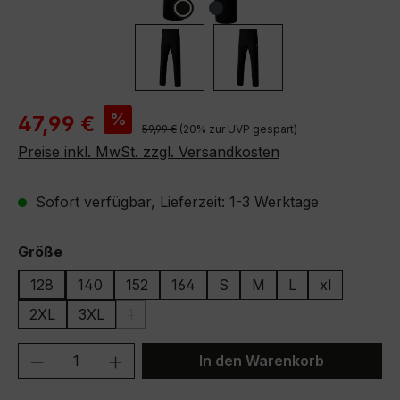
Verkaufspreis:
%
47,99 €
Regulärer Preis:
59,99 €
(20% zur UVP gespart)
Preise inkl. MwSt. zzgl. Versandkosten
Sofort verfügbar, Lieferzeit: 1-3 Werktage
auswählen
Größe
128
140
152
164
S
M
L
xl
2XL
3XL
1
(Diese Option ist zurzeit nicht verfügbar.)
Produkt Anzahl: Gib den gewünschten We
In den Warenkorb