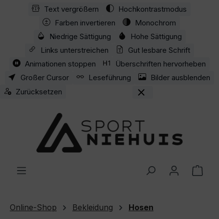
Text vergrößern
Hochkontrastmodus
Zum Hauptinhalt springen
Farben invertieren
Monochrom
Niedrige Sättigung
Hohe Sättigung
Links unterstreichen
Gut lesbare Schrift
Animationen stoppen
Überschriften hervorheben
Großer Cursor
Leseführung
Bilder ausblenden
Zurücksetzen
Ware
Online-Shop
Bekleidung
Hosen