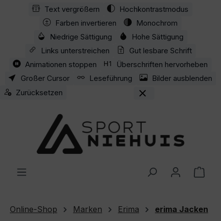
Text vergrößern
Hochkontrastmodus
Zum Hauptinhalt springen
Farben invertieren
Monochrom
Niedrige Sättigung
Hohe Sättigung
Links unterstreichen
Gut lesbare Schrift
Animationen stoppen
Überschriften hervorheben
Großer Cursor
Leseführung
Bilder ausblenden
Zurücksetzen
Ware
Online-Shop
Marken
Erima
erima Jacken