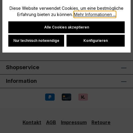
ausgestattet istMaximale Funktion! Das hochwertige
Diese Website verwendet Cookies, um eine bestmögliche
Material bietet dir funktion…
Mehr
Erfahrung bieten zu können.
Mehr Informationen ...
Hersteller
Cookie-Einstellungen
Alle Cookies akzeptieren
Bewertungen
Nur technisch notwendige
Konfigurieren
Shopservice
Information
Kontakt
AGB
Impressum
Retoure