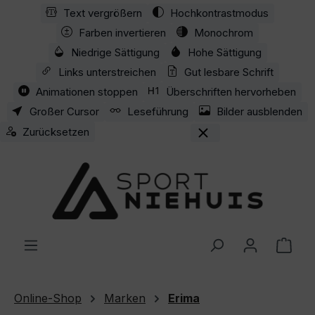
Text vergrößern
Hochkontrastmodus
Zum Hauptinhalt springen
Farben invertieren
Monochrom
Niedrige Sättigung
Hohe Sättigung
Links unterstreichen
Gut lesbare Schrift
Animationen stoppen
Überschriften hervorheben
Großer Cursor
Leseführung
Bilder ausblenden
Zurücksetzen
Ware
Online-Shop
Marken
Erima