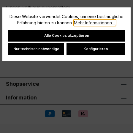
Unser Rolli aus supersoftem
feuchtigkeitsregulierendem Funktions-Stretch-
Diese Website verwendet Cookies, um eine bestmögliche
Material bietet dir höchsten
Erfahrung bieten zu können.
Mehr Informationen ...
TragekomfortUnterlegte…
Mehr
Cookie-Einstellungen
Alle Cookies akzeptieren
Hersteller
Nur technisch notwendige
Konfigurieren
Bewertungen
Shopservice
Information