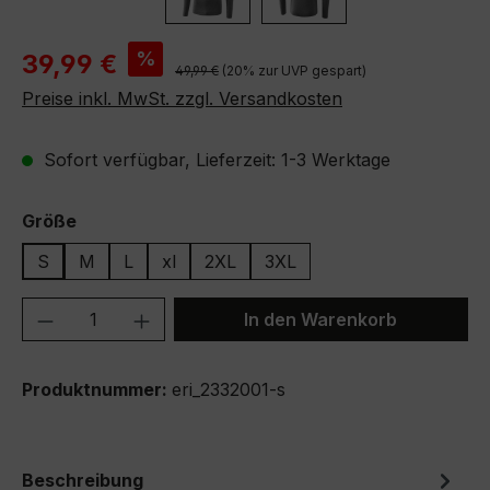
Verkaufspreis:
%
39,99 €
Regulärer Preis:
49,99 €
(20% zur UVP gespart)
Preise inkl. MwSt. zzgl. Versandkosten
Sofort verfügbar, Lieferzeit: 1-3 Werktage
auswählen
Größe
S
M
L
xl
2XL
3XL
Produkt Anzahl: Gib den gewünschten We
In den Warenkorb
Produktnummer:
eri_2332001-s
Beschreibung