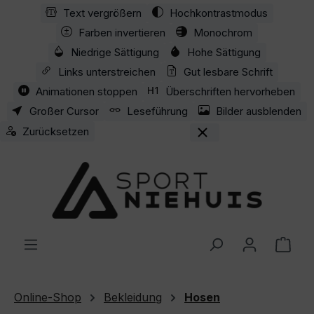
Text vergrößern
Hochkontrastmodus
Zum Hauptinhalt springen
Farben invertieren
Monochrom
Niedrige Sättigung
Hohe Sättigung
Links unterstreichen
Gut lesbare Schrift
Animationen stoppen
Überschriften hervorheben
Großer Cursor
Leseführung
Bilder ausblenden
Zurücksetzen
Ware
Online-Shop
Bekleidung
Hosen