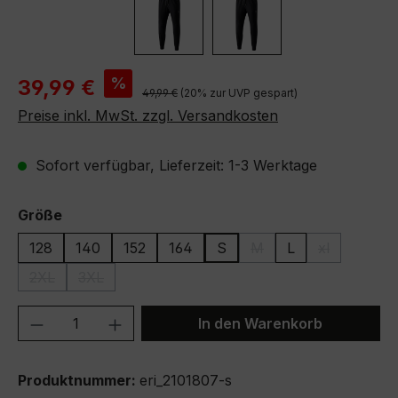
Verkaufspreis:
%
39,99 €
Regulärer Preis:
49,99 €
(20% zur UVP gespart)
Preise inkl. MwSt. zzgl. Versandkosten
Sofort verfügbar, Lieferzeit: 1-3 Werktage
auswählen
Größe
128
140
152
164
S
M
L
xl
(Diese Option ist zurzeit
(Diese Option
2XL
3XL
(Diese Option ist zurzeit nicht verfügbar.)
(Diese Option ist zurzeit nicht verfügbar.)
Produkt Anzahl: Gib den gewünschten We
In den Warenkorb
Produktnummer:
eri_2101807-s