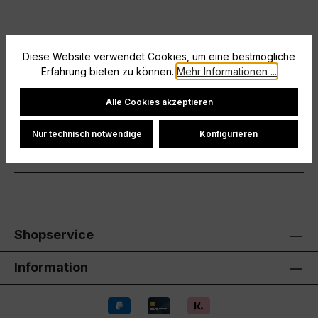
Beschreibung
Diese Website verwendet Cookies, um eine bestmögliche
Trendige, schmal zulaufende PassformDie richtige
Erfahrung bieten zu können.
Mehr Informationen ...
Jogginghose für jeden TagAngenehm weiches
Cookie-Einstellungen
Tragegefühl durch hohen Baumwolla…
Mehr
Alle Cookies akzeptieren
Hersteller
Nur technisch notwendige
Konfigurieren
Bewertungen
Shopservice
Information