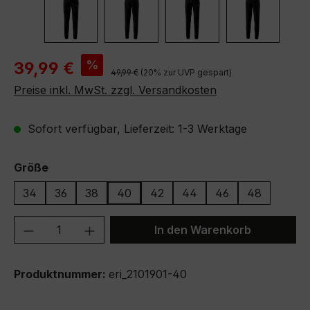
Verkaufspreis:
%
39,99 €
Regulärer Preis:
49,99 €
(20% zur UVP gespart)
Preise inkl. MwSt. zzgl. Versandkosten
Sofort verfügbar, Lieferzeit: 1-3 Werktage
auswählen
Größe
34
36
38
40
42
44
46
48
Produkt Anzahl: Gib den gewünschten We
In den Warenkorb
Produktnummer:
eri_2101901-40