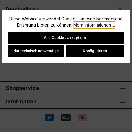
Beschreibung
Diese Website verwendet Cookies, um eine bestmögliche
Gemütliche Jogginghose in 3 LängenBreiter Bund
Erfahrung bieten zu können.
Mehr Informationen ...
mit KordelzugSeitliche EingrifftaschenGerader,
schmaler SchnittOffener Beinab…
Mehr
Cookie-Einstellungen
Alle Cookies akzeptieren
Hersteller
Nur technisch notwendige
Konfigurieren
Bewertungen
Shopservice
Information