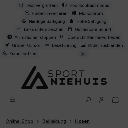
Text vergrößern
Hochkontrastmodus
Zum Hauptinhalt springen
Farben invertieren
Monochrom
Niedrige Sättigung
Hohe Sättigung
Links unterstreichen
Gut lesbare Schrift
Animationen stoppen
Überschriften hervorheben
Großer Cursor
Leseführung
Bilder ausblenden
Zurücksetzen
Ware
Online-Shop
Bekleidung
Hosen