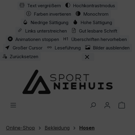
Text vergrößern
Hochkontrastmodus
Zum Hauptinhalt springen
Farben invertieren
Monochrom
Niedrige Sättigung
Hohe Sättigung
Links unterstreichen
Gut lesbare Schrift
Animationen stoppen
Überschriften hervorheben
Großer Cursor
Leseführung
Bilder ausblenden
Zurücksetzen
Ware
Online-Shop
Bekleidung
Hosen