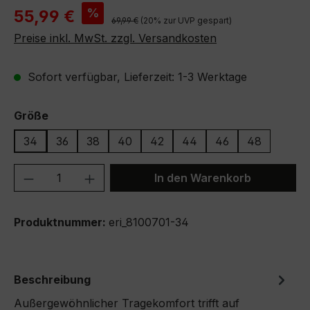
Verkaufspreis:
%
55,99 €
Regulärer Preis:
69,99 €
(20% zur UVP gespart)
Preise inkl. MwSt. zzgl. Versandkosten
Sofort verfügbar, Lieferzeit: 1-3 Werktage
auswählen
Größe
34
36
38
40
42
44
46
48
Produkt Anzahl: Gib den gewünschten We
In den Warenkorb
Produktnummer:
eri_8100701-34
Beschreibung
Außergewöhnlicher Tragekomfort trifft auf