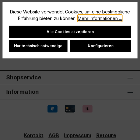
maximale Funktionalität.offener
Beinabschlussspezieller
Diese Website verwendet Cookies, um eine bestmögliche
Erfahrung bieten zu können.
Mehr Informationen ...
Damenschnittschnelltrockne…
Mehr
Cookie-Einstellungen
Hersteller
Alle Cookies akzeptieren
Bewertungen
Nur technisch notwendige
Konfigurieren
Shopservice
Information
Kontakt
AGB
Impressum
Retoure