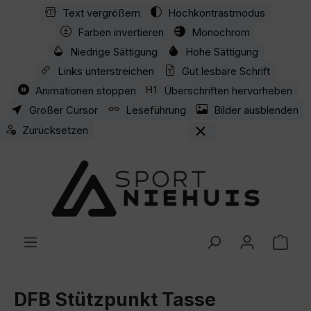
Text vergrößern
Hochkontrastmodus
Zum Hauptinhalt springen
Farben invertieren
Monochrom
Niedrige Sättigung
Hohe Sättigung
Links unterstreichen
Gut lesbare Schrift
Animationen stoppen
Überschriften hervorheben
Großer Cursor
Leseführung
Bilder ausblenden
Zurücksetzen
Ware
DFB Stützpunkt Tasse