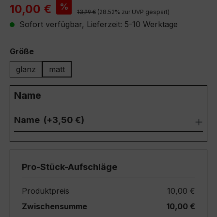
Verkaufspreis:
%
10,00 €
Regulärer Preis:
13,99 €
(28.52% zur UVP gespart)
Sofort verfügbar, Lieferzeit: 5-10 Werktage
auswählen
Größe
glanz
matt
Name
Name
(+3,50 €)
Pro-Stück-Aufschläge
Produktpreis
10,00 €
Zwischensumme
10,00 €