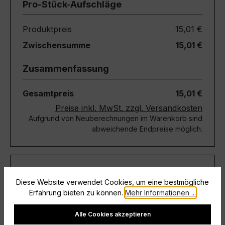
Pro-Stück-Aufschläge
Produktpreis
15,01 €
Zwischensumme
15,01 €
Zusammenfassung
Gesamtpreis
15,01 €
Preise inkl. MwSt. zzgl. Versandkosten
Aufgrund von Neuberechnungen im Warenkorb sind
abweichende Endpreise möglich.
Teile diese Konfiguration
Diese Website verwendet Cookies, um eine bestmögliche
Erfahrung bieten zu können.
Mehr Informationen ...
Einmal-Link
Teilen
Cookie-Einstellungen
Alle Cookies akzeptieren