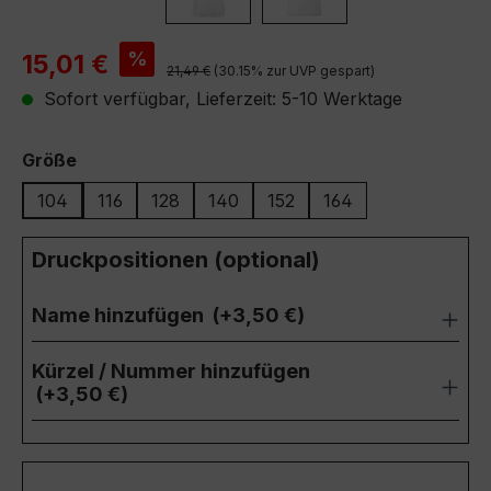
Verkaufspreis:
%
15,01 €
Regulärer Preis:
21,49 €
(30.15% zur UVP gespart)
Sofort verfügbar, Lieferzeit: 5-10 Werktage
auswählen
Größe
104
116
128
140
152
164
Druckpositionen (optional)
Name hinzufügen
(+3,50 €)
Kürzel / Nummer hinzufügen
(+3,50 €)