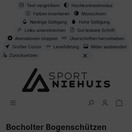
Text vergrößern
Hochkontrastmodus
Zum Hauptinhalt springen
Farben invertieren
Monochrom
Niedrige Sättigung
Hohe Sättigung
Links unterstreichen
Gut lesbare Schrift
Animationen stoppen
Überschriften hervorheben
Großer Cursor
Leseführung
Bilder ausblenden
Zurücksetzen
Ware
Bocholter Bogenschützen