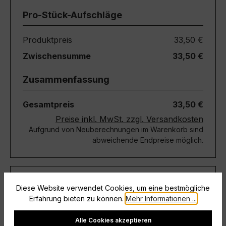
Pro-Stück-Aufschläge
Produktpreis
33,50 €
Zwischensumme
33,50 €
Zusammenfassung
Gesamtpreis
33,50 €
Preise inkl. MwSt. zzgl. Versandkosten
Aufgrund von Neuberechnungen im Warenkorb sind
abweichende Endpreise möglich.
Teile diese Konfiguration
Diese Website verwendet Cookies, um eine bestmögliche
Erfahrung bieten zu können.
Mehr Informationen ...
Einmal-Link
Teilen
Cookie-Einstellungen
Alle Cookies akzeptieren