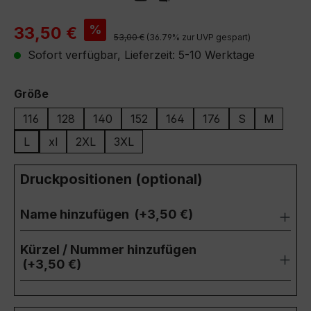
Verkaufspreis:
%
33,50 €
Regulärer Preis:
53,00 €
(36.79% zur UVP gespart)
Sofort verfügbar, Lieferzeit: 5-10 Werktage
auswählen
Größe
116
128
140
152
164
176
S
M
L
xl
2XL
3XL
Druckpositionen (optional)
Name hinzufügen
(+3,50 €)
Kürzel / Nummer hinzufügen
(+3,50 €)