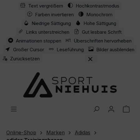
Text vergrößern
Hochkontrastmodus
Zum Hauptinhalt springen
Farben invertieren
Monochrom
Niedrige Sättigung
Hohe Sättigung
Links unterstreichen
Gut lesbare Schrift
Animationen stoppen
Überschriften hervorheben
Großer Cursor
Leseführung
Bilder ausblenden
Zurücksetzen
Ware
Online-Shop
Marken
Adidas