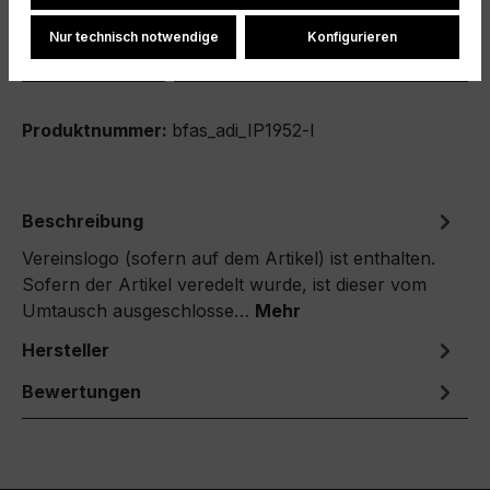
Nur technisch notwendige
Konfigurieren
Produkt Anzahl: Gib den gewünschten We
In den Warenkorb
Produktnummer:
bfas_adi_IP1952-l
Beschreibung
Vereinslogo (sofern auf dem Artikel) ist enthalten.
Sofern der Artikel veredelt wurde, ist dieser vom
Umtausch ausgeschlosse…
Mehr
Hersteller
Bewertungen