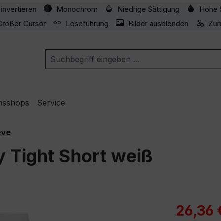
invertieren
Monochrom
Niedrige Sättigung
Hohe 
Großer Cursor
Leseführung
Bilder ausblenden
Zur
nsshops
Service
eve
y Tight Short weiß
Verkaufspre
26,36 