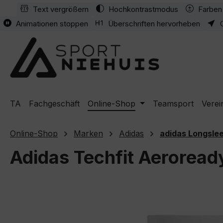
Text vergrößern
Hochkontrastmodus
Farben 
m Hauptinhalt springen
Zur Suche springen
Zur Hauptnavigation springen
Animationen stoppen
Überschriften hervorheben
TA
Fachgeschäft
Online-Shop
Teamsport
Verei
Online-Shop
Marken
Adidas
adidas Longsle
Adidas Techfit Aeroread
Bildergalerie überspringen