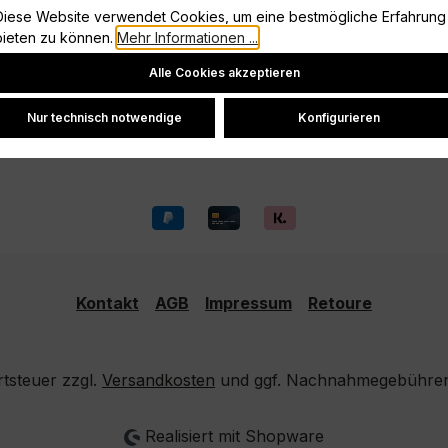
Diese Website verwendet Cookies, um eine bestmögliche Erfahrung
Vertrag widerrufen
bieten zu können.
Mehr Informationen ...
Datenschutz
Cookie-Einstellungen
Alle Cookies akzeptieren
Widerrufsrecht
Versand und Zahlung
Nur technisch notwendige
Konfigurieren
Kontakt
AGB
Impressum
Retoure
rtsteuer zzgl.
Versandkosten
und ggf. Nachnahmegebühren,
Realisiert mit Shopware