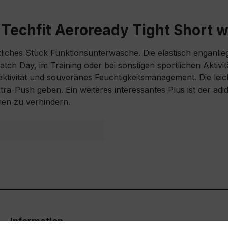
Techfit Aeroready Tight Short 
zliches Stück Funktionsunterwäsche. Die elastisch enganl
 Match Day, im Training oder bei sonstigen sportlichen Ak
ivität und souveränes Feuchtigkeitsmanagement. Die leich
xtra-Push geben. Ein weiteres interessantes Plus ist der ad
en zu verhindern.
Information