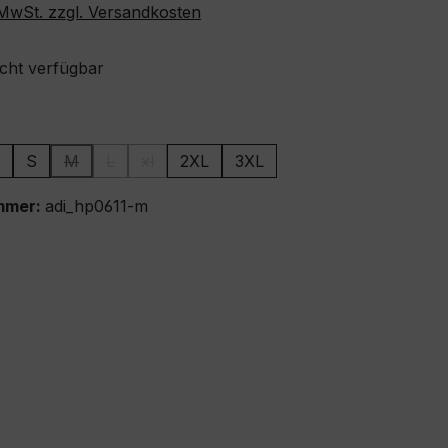
. MwSt. zzgl. Versandkosten
icht verfügbar
ählen
S
M
L
xl
2XL
3XL
ion ist zurzeit nicht verfügbar.)
(Diese Option ist zurzeit nicht verfügbar.)
(Diese Option ist zurzeit nicht verfügbar.)
(Diese Option ist zurzeit nicht verfügbar.)
mmer:
adi_hp0611-m