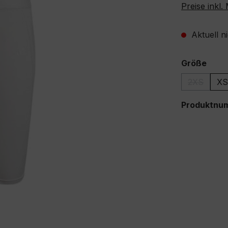
Preise inkl
Aktuell n
ausw
Größe
2XS
XS
(Diese Opt
Produktnu