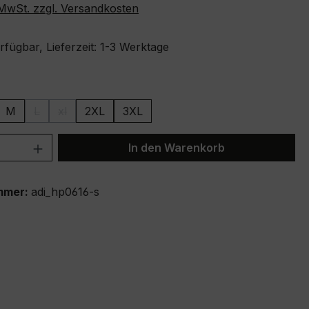
. MwSt. zzgl. Versandkosten
fügbar, Lieferzeit: 1-3 Werktage
ählen
M
L
xl
2XL
3XL
(Diese Option ist zurzeit nicht verfügbar.)
(Diese Option ist zurzeit nicht verfügbar.)
 Anzahl: Gib den gewünschten Wert ein 
In den Warenkorb
mmer:
adi_hp0616-s