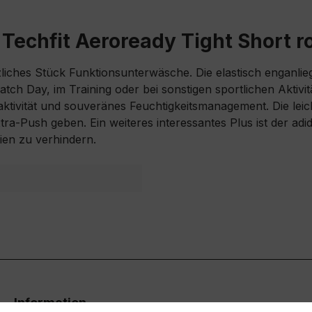
Techfit Aeroready Tight Short r
zliches Stück Funktionsunterwäsche. Die elastisch enganl
 Match Day, im Training oder bei sonstigen sportlichen Ak
ivität und souveränes Feuchtigkeitsmanagement. Die leich
xtra-Push geben. Ein weiteres interessantes Plus ist der ad
en zu verhindern.
Information