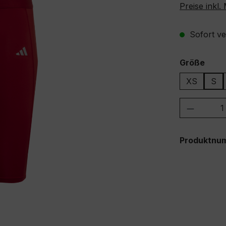
Preise inkl
Sofort ver
ausw
Größe
XS
S
Produkt
Produktnu