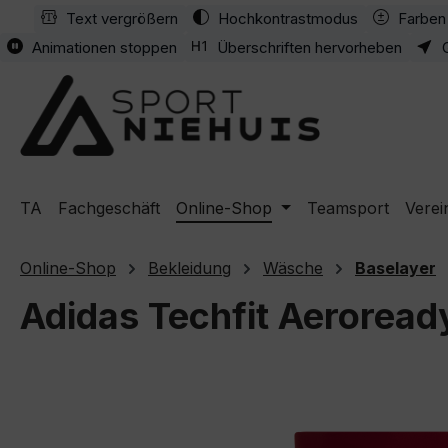
Text vergrößern
Hochkontrastmodus
Farben 
m Hauptinhalt springen
Zur Suche springen
Zur Hauptnavigation springen
Animationen stoppen
Überschriften hervorheben
TA
Fachgeschäft
Online-Shop
Teamsport
Verei
Online-Shop
Bekleidung
Wäsche
Baselayer
Adidas Techfit Aeroready
Bildergalerie überspringen