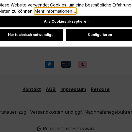
Diese Website verwendet Cookies, um eine bestmögliche Erfahrung
Vertrag widerrufen
bieten zu können.
Mehr Informationen ...
Datenschutz
Cookie-Einstellungen
Alle Cookies akzeptieren
Widerrufsrecht
Versand und Zahlung
Nur technisch notwendige
Konfigurieren
Kontakt
AGB
Impressum
Retoure
rtsteuer zzgl.
Versandkosten
und ggf. Nachnahmegebühren,
Realisiert mit Shopware