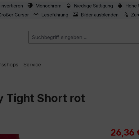
invertieren
Monochrom
Niedrige Sättigung
Hohe 
Großer Cursor
Leseführung
Bilder ausblenden
Zur
nsshops
Service
 Tight Short rot
Verkaufspre
26,36 