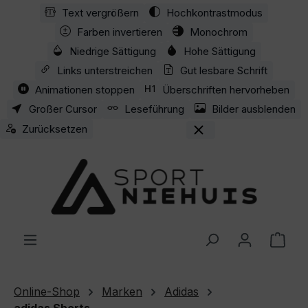
Text vergrößern
Hochkontrastmodus
Zum Hauptinhalt springen
Farben invertieren
Monochrom
Niedrige Sättigung
Hohe Sättigung
Links unterstreichen
Gut lesbare Schrift
Animationen stoppen
Überschriften hervorheben
Großer Cursor
Leseführung
Bilder ausblenden
Zurücksetzen
Ware
Online-Shop
Marken
Adidas