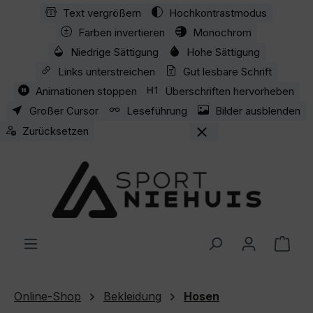
Text vergrößern
Hochkontrastmodus
Zum Hauptinhalt springen
Farben invertieren
Monochrom
Niedrige Sättigung
Hohe Sättigung
Links unterstreichen
Gut lesbare Schrift
Animationen stoppen
Überschriften hervorheben
Großer Cursor
Leseführung
Bilder ausblenden
Zurücksetzen
Ware
Online-Shop
Bekleidung
Hosen