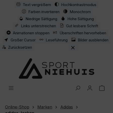
Text vergrößern
Hochkontrastmodus
Zum Hauptinhalt springen
Farben invertieren
Monochrom
Niedrige Sättigung
Hohe Sättigung
Links unterstreichen
Gut lesbare Schrift
Animationen stoppen
Überschriften hervorheben
Großer Cursor
Leseführung
Bilder ausblenden
Zurücksetzen
Ware
Online-Shop
Marken
Adidas