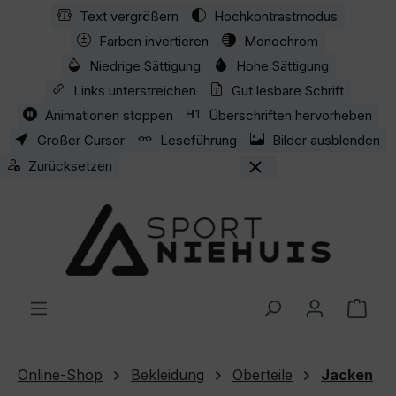
Text vergrößern
Hochkontrastmodus
Zum Hauptinhalt springen
Farben invertieren
Monochrom
Niedrige Sättigung
Hohe Sättigung
Links unterstreichen
Gut lesbare Schrift
Animationen stoppen
Überschriften hervorheben
Großer Cursor
Leseführung
Bilder ausblenden
Zurücksetzen
Ware
Online-Shop
Bekleidung
Oberteile
Jacken