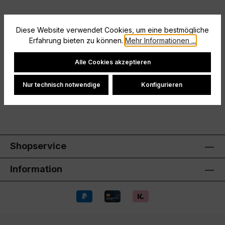
Diese Website verwendet Cookies, um eine bestmögliche
Beschreibung
Erfahrung bieten zu können.
Mehr Informationen ...
Größe: XL
Cookie-Einstellungen
Alle Cookies akzeptieren
Hersteller
Nur technisch notwendige
Konfigurieren
Bewertungen
Shopservice
Information