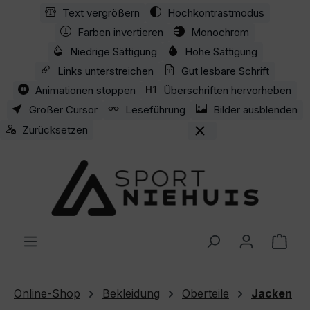
Text vergrößern
Hochkontrastmodus
Zum Hauptinhalt springen
Farben invertieren
Monochrom
Niedrige Sättigung
Hohe Sättigung
Links unterstreichen
Gut lesbare Schrift
Animationen stoppen
Überschriften hervorheben
Großer Cursor
Leseführung
Bilder ausblenden
Zurücksetzen
Ware
Online-Shop
Bekleidung
Oberteile
Jacken