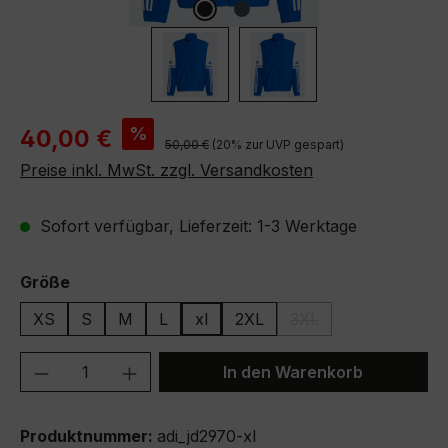
Verkaufspreis:
%
40,00 €
Regulärer Preis:
50,00 €
(20% zur UVP gespart)
Preise inkl. MwSt. zzgl. Versandkosten
Sofort verfügbar, Lieferzeit: 1-3 Werktage
auswählen
Größe
XS
S
M
L
xl
2XL
3XL
(Diese Option ist zurze
Produkt Anzahl: Gib den gewünschten We
In den Warenkorb
Produktnummer:
adi_jd2970-xl