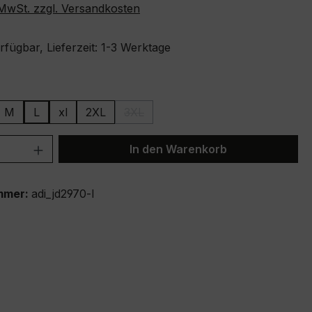
. MwSt. zzgl. Versandkosten
fügbar, Lieferzeit: 1-3 Werktage
ählen
M
L
xl
2XL
3XL
(Diese Option ist zurzeit nicht verfügba
 Anzahl: Gib den gewünschten Wert ein 
In den Warenkorb
mmer:
adi_jd2970-l