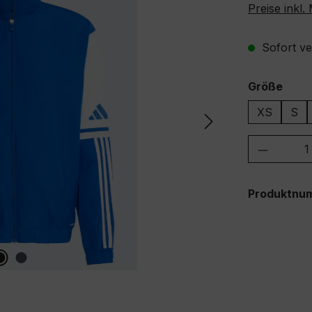
Preise inkl
Sofort ver
ausw
Größe
XS
S
Produkt
Produktnu