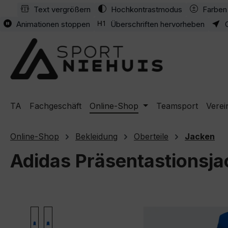
Text vergrößern
Hochkontrastmodus
Farben 
m Hauptinhalt springen
Zur Suche springen
Zur Hauptnavigation springen
Animationen stoppen
Überschriften hervorheben
TA
Fachgeschäft
Online-Shop
Teamsport
Verei
Online-Shop
Bekleidung
Oberteile
Jacken
Adidas Präsentastionsja
Bildergalerie überspringen