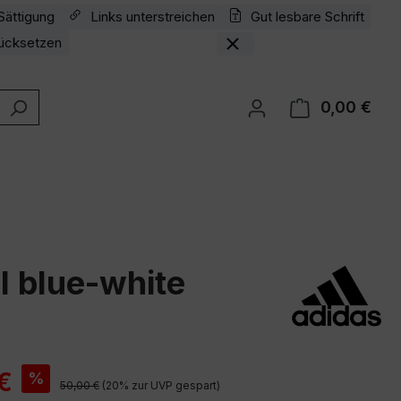
Sättigung
Links unterstreichen
Gut lesbare Schrift
ücksetzen
0,00 €
Ware
l blue-white
is:
€
%
Regulärer Preis:
50,00 €
(20% zur UVP gespart)