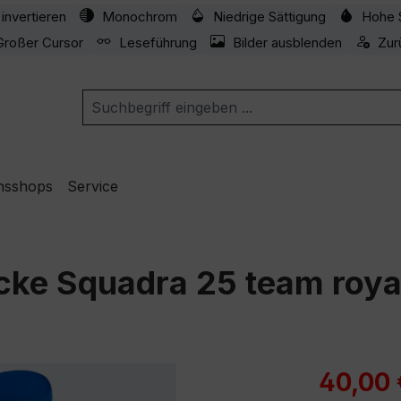
invertieren
Monochrom
Niedrige Sättigung
Hohe 
Großer Cursor
Leseführung
Bilder ausblenden
Zur
nsshops
Service
cke Squadra 25 team roya
Verkaufspre
40,00 