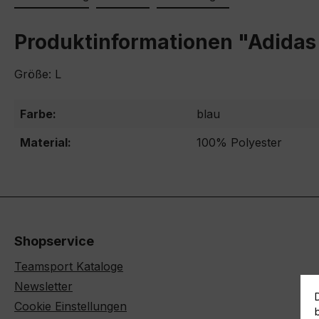
Produktinformationen "Adidas 
Größe: L
Farbe:
blau
Material:
100% Polyester
Shopservice
Teamsport Kataloge
Newsletter
Cookie Einstellungen