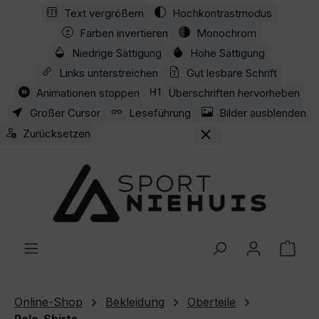
Text vergrößern
Hochkontrastmodus
Zum Hauptinhalt springen
Farben invertieren
Monochrom
Niedrige Sättigung
Hohe Sättigung
Links unterstreichen
Gut lesbare Schrift
Animationen stoppen
Überschriften hervorheben
Großer Cursor
Leseführung
Bilder ausblenden
Zurücksetzen
Ware
Online-Shop
Bekleidung
Oberteile