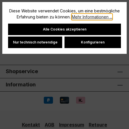
Dieses adidas Poloshirt ist dein perfekter Begleiter,
egal ob auf dem Platz oder auf der Tribüne. Dank
Diese Website verwendet Cookies, um eine bestmögliche
Erfahrung bieten zu können.
Mehr Informationen ...
atmungsaktivem Single…
Mehr
Cookie-Einstellungen
Hersteller
Alle Cookies akzeptieren
Bewertungen
Nur technisch notwendige
Konfigurieren
Shopservice
Information
Kontakt
AGB
Impressum
Retoure