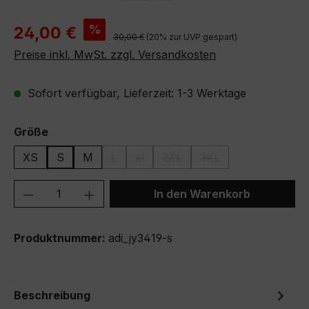
Verkaufspreis:
%
24,00 €
Regulärer Preis:
30,00 €
(20% zur UVP gespart)
Preise inkl. MwSt. zzgl. Versandkosten
Sofort verfügbar, Lieferzeit: 1-3 Werktage
auswählen
Größe
XS
S
M
L
xl
2XL
3XL
(Diese Option ist zurzeit nicht verfügbar.)
(Diese Option ist zurzeit nicht verfügb
(Diese Option ist zurzeit nicht
(Diese Option ist zurze
Produkt Anzahl: Gib den gewünschten We
In den Warenkorb
Produktnummer:
adi_jy3419-s
Beschreibung