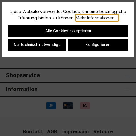
Dieses adidas Poloshirt ist dein perfekter Begleiter,
egal ob auf dem Platz oder auf der Tribüne. Dank
Diese Website verwendet Cookies, um eine bestmögliche
Erfahrung bieten zu können.
Mehr Informationen ...
atmungsaktivem Single…
Mehr
Cookie-Einstellungen
Hersteller
Alle Cookies akzeptieren
Bewertungen
Nur technisch notwendige
Konfigurieren
Shopservice
Information
Kontakt
AGB
Impressum
Retoure