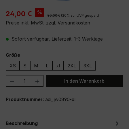
Verkaufspreis:
%
24,00 €
Regulärer Preis:
30,00 €
(20% zur UVP gespart)
Preise inkl. MwSt. zzgl. Versandkosten
Sofort verfügbar, Lieferzeit: 1-3 Werktage
auswählen
Größe
XS
S
M
L
xl
2XL
3XL
Produkt Anzahl: Gib den gewünschten We
In den Warenkorb
Produktnummer:
adi_jw0890-xl
Beschreibung