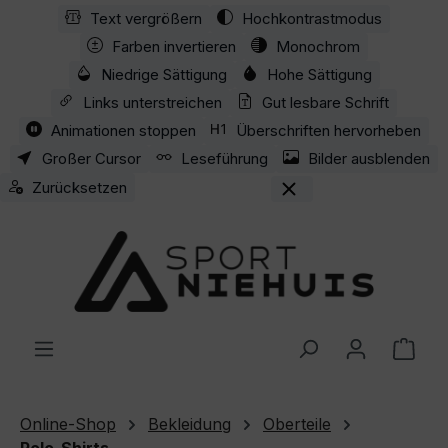
Text vergrößern
Hochkontrastmodus
Zum Hauptinhalt springen
Farben invertieren
Monochrom
Niedrige Sättigung
Hohe Sättigung
Links unterstreichen
Gut lesbare Schrift
Animationen stoppen
Überschriften hervorheben
Großer Cursor
Leseführung
Bilder ausblenden
Zurücksetzen
Ware
Online-Shop
Bekleidung
Oberteile