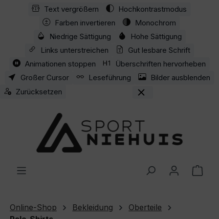
Text vergrößern
Hochkontrastmodus
Zum Hauptinhalt springen
Farben invertieren
Monochrom
Niedrige Sättigung
Hohe Sättigung
Links unterstreichen
Gut lesbare Schrift
Animationen stoppen
Überschriften hervorheben
Großer Cursor
Leseführung
Bilder ausblenden
Zurücksetzen
Ware
Online-Shop
Bekleidung
Oberteile