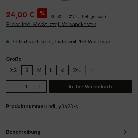
Verkaufspreis:
%
24,00 €
Regulärer Preis:
30,00 €
(20% zur UVP gespart)
Preise inkl. MwSt. zzgl. Versandkosten
Sofort verfügbar, Lieferzeit: 1-3 Werktage
auswählen
Größe
XS
S
M
L
xl
2XL
3XL
(Diese Option ist zurze
Produkt Anzahl: Gib den gewünschten We
In den Warenkorb
Produktnummer:
adi_jy3420-s
Beschreibung