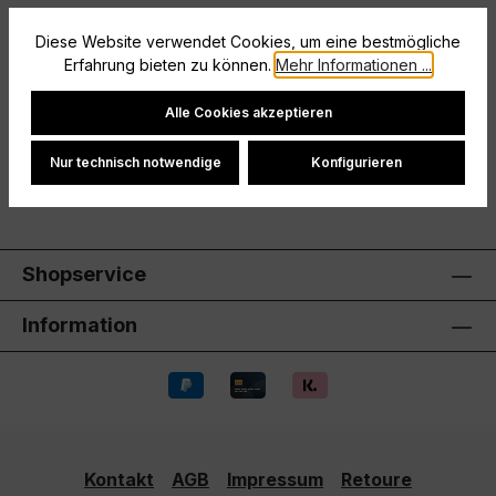
Dieses adidas Poloshirt ist dein perfekter Begleiter,
egal ob auf dem Platz oder auf der Tribüne. Dank
Diese Website verwendet Cookies, um eine bestmögliche
Erfahrung bieten zu können.
Mehr Informationen ...
atmungsaktivem Single…
Mehr
Cookie-Einstellungen
Hersteller
Alle Cookies akzeptieren
Bewertungen
Nur technisch notwendige
Konfigurieren
Shopservice
Information
Kontakt
AGB
Impressum
Retoure