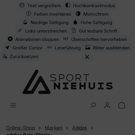
Text vergrößern
Hochkontrastmodus
Zum Hauptinhalt springen
Farben invertieren
Monochrom
Niedrige Sättigung
Hohe Sättigung
Links unterstreichen
Gut lesbare Schrift
Animationen stoppen
Überschriften hervorheben
Großer Cursor
Leseführung
Bilder ausblenden
Zurücksetzen
Ware
Online-Shop
Marken
Adidas