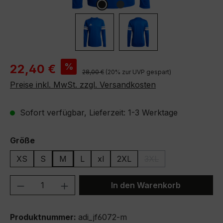
Verkaufspreis:
%
22,40 €
Regulärer Preis:
28,00 €
(20% zur UVP gespart)
Preise inkl. MwSt. zzgl. Versandkosten
Sofort verfügbar, Lieferzeit: 1-3 Werktage
auswählen
Größe
XS
S
M
L
xl
2XL
3XL
(Diese Option ist zurze
Produkt Anzahl: Gib den gewünschten We
In den Warenkorb
Produktnummer:
adi_jf6072-m