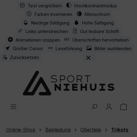
Text vergrößern
Hochkontrastmodus
Zum Hauptinhalt springen
Farben invertieren
Monochrom
Niedrige Sättigung
Hohe Sättigung
Links unterstreichen
Gut lesbare Schrift
Animationen stoppen
Überschriften hervorheben
Großer Cursor
Leseführung
Bilder ausblenden
Zurücksetzen
Ware
Online-Shop
Bekleidung
Oberteile
Trikots