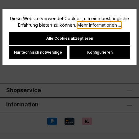
Diese Website verwendet Cookies, um eine bestmögliche
Beschreibung
Erfahrung bieten zu können.
Mehr Informationen ...
Größe: M
Cookie-Einstellungen
Alle Cookies akzeptieren
Hersteller
Nur technisch notwendige
Konfigurieren
Bewertungen
Shopservice
Information