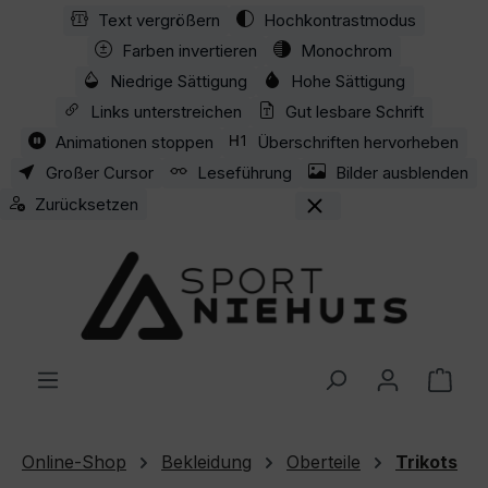
Text vergrößern
Hochkontrastmodus
Zum Hauptinhalt springen
Farben invertieren
Monochrom
Niedrige Sättigung
Hohe Sättigung
Links unterstreichen
Gut lesbare Schrift
Animationen stoppen
Überschriften hervorheben
Großer Cursor
Leseführung
Bilder ausblenden
Zurücksetzen
Ware
Online-Shop
Bekleidung
Oberteile
Trikots