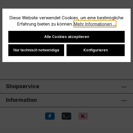
Diese Website verwendet Cookies, um eine bestmögliche
Beschreibung
Erfahrung bieten zu können.
Mehr Informationen ...
Größe: XS
Cookie-Einstellungen
Alle Cookies akzeptieren
Hersteller
Nur technisch notwendige
Konfigurieren
Bewertungen
Shopservice
Information