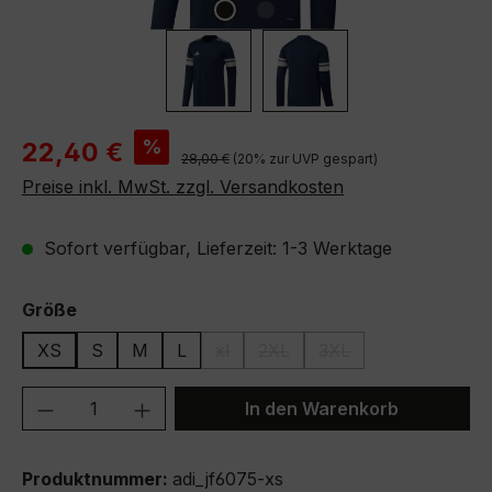
Verkaufspreis:
%
22,40 €
Regulärer Preis:
28,00 €
(20% zur UVP gespart)
Preise inkl. MwSt. zzgl. Versandkosten
Sofort verfügbar, Lieferzeit: 1-3 Werktage
auswählen
Größe
XS
S
M
L
xl
2XL
3XL
(Diese Option ist zurzeit nicht verfügb
(Diese Option ist zurzeit nicht
(Diese Option ist zurze
Produkt Anzahl: Gib den gewünschten We
In den Warenkorb
Produktnummer:
adi_jf6075-xs