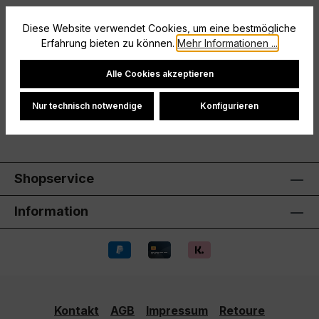
Beschreibung
Diese Website verwendet Cookies, um eine bestmögliche
Erfahrung bieten zu können.
Mehr Informationen ...
Größe: XS
Cookie-Einstellungen
Hersteller
Alle Cookies akzeptieren
Bewertungen
Nur technisch notwendige
Konfigurieren
Shopservice
Information
Kontakt
AGB
Impressum
Retoure