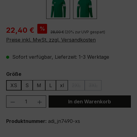
Verkaufspreis:
%
22,40 €
Regulärer Preis:
28,00 €
(20% zur UVP gespart)
Preise inkl. MwSt. zzgl. Versandkosten
Sofort verfügbar, Lieferzeit: 1-3 Werktage
auswählen
Größe
XS
S
M
L
xl
2XL
3XL
(Diese Option ist zurzeit nicht
(Diese Option ist zurze
Produkt Anzahl: Gib den gewünschten We
In den Warenkorb
Produktnummer:
adi_jn7490-xs