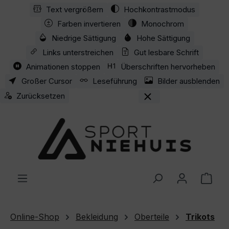
Text vergrößern
Hochkontrastmodus
Zum Hauptinhalt springen
Farben invertieren
Monochrom
Niedrige Sättigung
Hohe Sättigung
Links unterstreichen
Gut lesbare Schrift
Animationen stoppen
Überschriften hervorheben
Großer Cursor
Leseführung
Bilder ausblenden
Zurücksetzen
Ware
Online-Shop
Bekleidung
Oberteile
Trikots