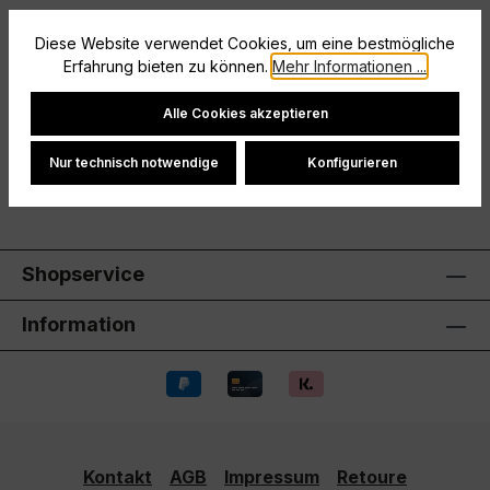
Beschreibung
Diese Website verwendet Cookies, um eine bestmögliche
Erfahrung bieten zu können.
Mehr Informationen ...
Größe: XL
Cookie-Einstellungen
Hersteller
Alle Cookies akzeptieren
Bewertungen
Nur technisch notwendige
Konfigurieren
Shopservice
Information
Kontakt
AGB
Impressum
Retoure