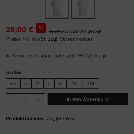
Verkaufspreis:
%
28,00 €
Regulärer Preis:
35,00 €
(20% zur UVP gespart)
Preise inkl. MwSt. zzgl. Versandkosten
Sofort verfügbar, Lieferzeit: 1-3 Werktage
auswählen
Größe
XS
S
M
L
xl
2XL
3XL
Produkt Anzahl: Gib den gewünschten We
In den Warenkorb
Produktnummer:
adi_jf6059-xl