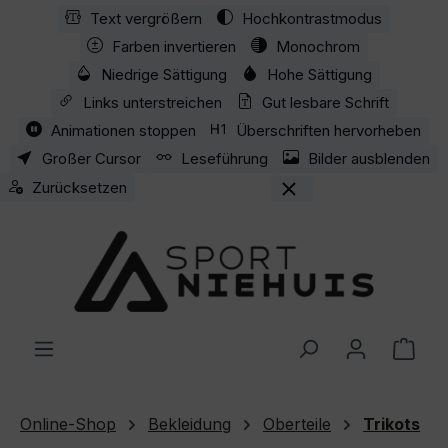
Text vergrößern
Hochkontrastmodus
Zum Hauptinhalt springen
Farben invertieren
Monochrom
Niedrige Sättigung
Hohe Sättigung
Links unterstreichen
Gut lesbare Schrift
Animationen stoppen
Überschriften hervorheben
Großer Cursor
Leseführung
Bilder ausblenden
Zurücksetzen
Ware
Online-Shop
Bekleidung
Oberteile
Trikots