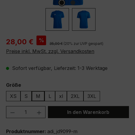
Verkaufspreis:
%
28,00 €
Regulärer Preis:
35,00 €
(20% zur UVP gespart)
Preise inkl. MwSt. zzgl. Versandkosten
Sofort verfügbar, Lieferzeit: 1-3 Werktage
auswählen
Größe
XS
S
M
L
xl
2XL
3XL
Produkt Anzahl: Gib den gewünschten We
In den Warenkorb
Produktnummer:
adi_jd9099-m