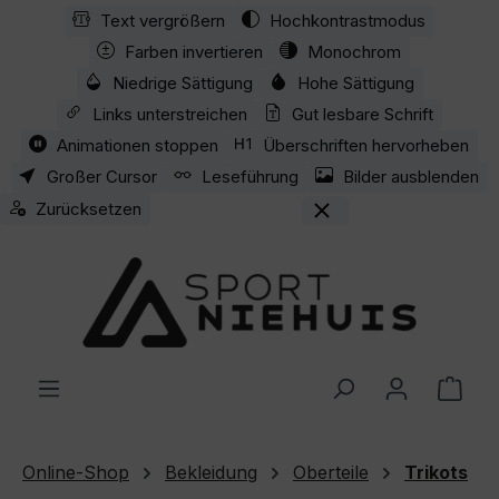
Text vergrößern
Hochkontrastmodus
Zum Hauptinhalt springen
Farben invertieren
Monochrom
Niedrige Sättigung
Hohe Sättigung
Links unterstreichen
Gut lesbare Schrift
Animationen stoppen
Überschriften hervorheben
Großer Cursor
Leseführung
Bilder ausblenden
Zurücksetzen
Ware
Online-Shop
Bekleidung
Oberteile
Trikots