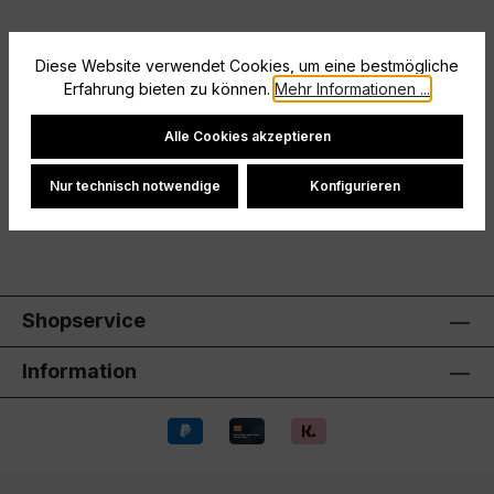
Diese Website verwendet Cookies, um eine bestmögliche
Beschreibung
Erfahrung bieten zu können.
Mehr Informationen ...
Größe: M
Cookie-Einstellungen
Alle Cookies akzeptieren
Hersteller
Nur technisch notwendige
Konfigurieren
Bewertungen
Shopservice
Information