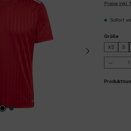
Preise inkl
Sofort ver
ausw
Größe
XS
S
Produkt
Produktnu