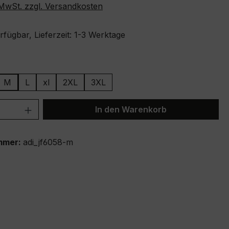
. MwSt. zzgl. Versandkosten
fügbar, Lieferzeit: 1-3 Werktage
ählen
M
L
xl
2XL
3XL
 Anzahl: Gib den gewünschten Wert ein 
In den Warenkorb
mmer:
adi_jf6058-m