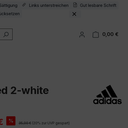
Sättigung
Links unterstreichen
Gut lesbare Schrift
ücksetzen
0,00 €
Ware
d 2-white
is:
€
%
Regulärer Preis:
35,00 €
(20% zur UVP gespart)