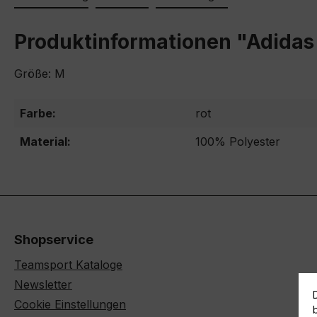
Produktinformationen "Adidas
Größe: M
Farbe:
rot
Material:
100% Polyester
Shopservice
Teamsport Kataloge
Newsletter
Cookie Einstellungen