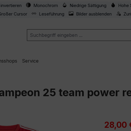
invertieren
Monochrom
Niedrige Sättigung
Hohe 
Großer Cursor
Leseführung
Bilder ausblenden
Zur
nsshops
Service
Campeon 25 team power re
Verkaufspre
28,00 