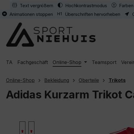
Text vergrößern
Hochkontrastmodus
Farben 
m Hauptinhalt springen
Zur Suche springen
Zur Hauptnavigation springen
Animationen stoppen
Überschriften hervorheben
TA
Fachgeschäft
Online-Shop
Teamsport
Verei
Online-Shop
Bekleidung
Oberteile
Trikots
Adidas Kurzarm Trikot 
Bildergalerie überspringen