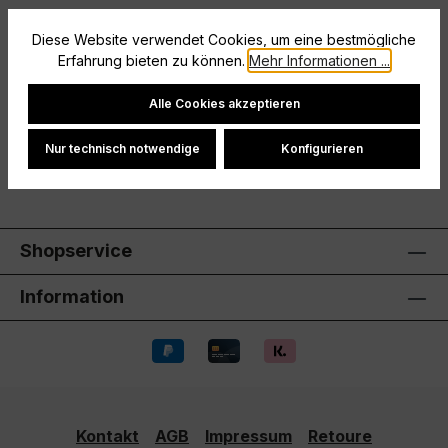
Beschreibung
Diese Website verwendet Cookies, um eine bestmögliche
Erfahrung bieten zu können.
Mehr Informationen ...
Größe: L
Cookie-Einstellungen
Hersteller
Alle Cookies akzeptieren
Bewertungen
Nur technisch notwendige
Konfigurieren
Shopservice
Information
Kontakt
AGB
Impressum
Retoure