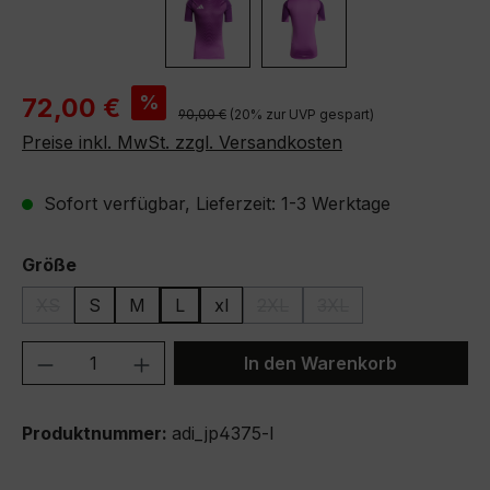
Verkaufspreis:
%
72,00 €
Regulärer Preis:
90,00 €
(20% zur UVP gespart)
Preise inkl. MwSt. zzgl. Versandkosten
Sofort verfügbar, Lieferzeit: 1-3 Werktage
auswählen
Größe
XS
S
M
L
xl
2XL
3XL
(Diese Option ist zurzeit nicht verfügbar.)
(Diese Option ist zurzeit nicht
(Diese Option ist zurze
Produkt Anzahl: Gib den gewünschten We
In den Warenkorb
Produktnummer:
adi_jp4375-l