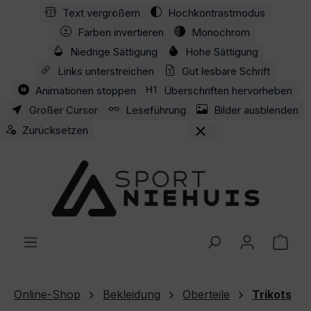
Text vergrößern
Hochkontrastmodus
Zum Hauptinhalt springen
Farben invertieren
Monochrom
Niedrige Sättigung
Hohe Sättigung
Links unterstreichen
Gut lesbare Schrift
Animationen stoppen
Überschriften hervorheben
Großer Cursor
Leseführung
Bilder ausblenden
Zurücksetzen
Ware
Online-Shop
Bekleidung
Oberteile
Trikots