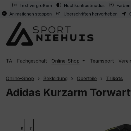
Text vergrößern
Hochkontrastmodus
Farben 
m Hauptinhalt springen
Zur Suche springen
Zur Hauptnavigation springen
Animationen stoppen
Überschriften hervorheben
TA
Fachgeschäft
Online-Shop
Teamsport
Verei
Online-Shop
Bekleidung
Oberteile
Trikots
Adidas Kurzarm Torwarttr
Bildergalerie überspringen