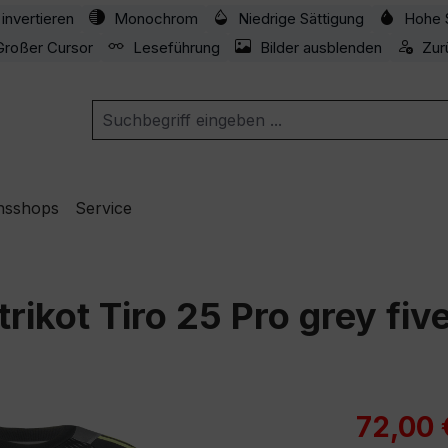
invertieren
Monochrom
Niedrige Sättigung
Hohe 
Großer Cursor
Leseführung
Bilder ausblenden
Zur
nsshops
Service
ikot Tiro 25 Pro grey fiv
Verkaufspre
72,00 