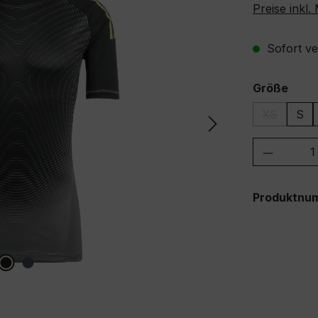
Preise inkl
Sofort ver
ausw
Größe
XS
S
(Diese Opti
Produkt
Produktnu