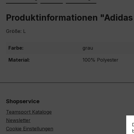
Produktinformationen "Adidas 
Größe: L
Farbe:
grau
Material:
100% Polyester
Shopservice
Teamsport Kataloge
Newsletter
Cookie Einstellungen