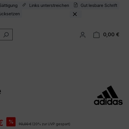
Sättigung
Links unterstreichen
Gut lesbare Schrift
ücksetzen
0,00 €
Ware
e
is:
€
%
Regulärer Preis:
90,00 €
(20% zur UVP gespart)