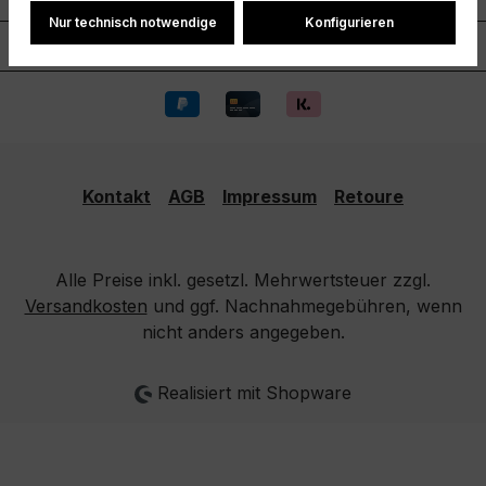
Nur technisch notwendige
Konfigurieren
Information
Kontakt
AGB
Impressum
Retoure
Alle Preise inkl. gesetzl. Mehrwertsteuer zzgl.
Versandkosten
und ggf. Nachnahmegebühren, wenn
nicht anders angegeben.
Realisiert mit Shopware