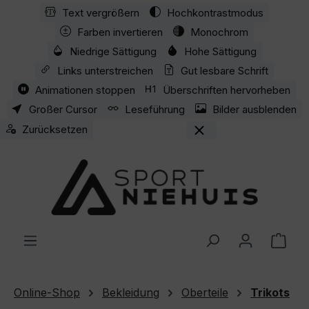
Text vergrößern
Hochkontrastmodus
Zum Hauptinhalt springen
Farben invertieren
Monochrom
Niedrige Sättigung
Hohe Sättigung
Links unterstreichen
Gut lesbare Schrift
Animationen stoppen
Überschriften hervorheben
Großer Cursor
Leseführung
Bilder ausblenden
Zurücksetzen
Ware
Online-Shop
Bekleidung
Oberteile
Trikots