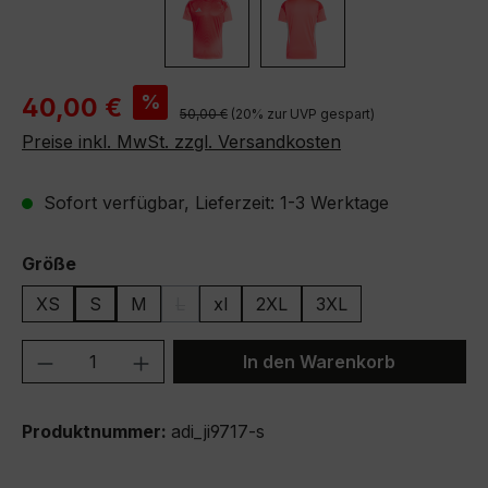
Verkaufspreis:
%
40,00 €
Regulärer Preis:
50,00 €
(20% zur UVP gespart)
Preise inkl. MwSt. zzgl. Versandkosten
Sofort verfügbar, Lieferzeit: 1-3 Werktage
auswählen
Größe
XS
S
M
L
xl
2XL
3XL
(Diese Option ist zurzeit nicht verfügbar.)
Produkt Anzahl: Gib den gewünschten We
In den Warenkorb
Produktnummer:
adi_ji9717-s