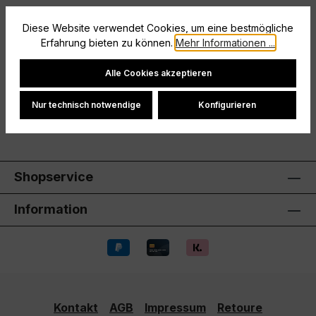
Beschreibung
Diese Website verwendet Cookies, um eine bestmögliche
Erfahrung bieten zu können.
Mehr Informationen ...
Größe: S
Cookie-Einstellungen
Hersteller
Alle Cookies akzeptieren
Bewertungen
Nur technisch notwendige
Konfigurieren
Shopservice
Information
Kontakt
AGB
Impressum
Retoure