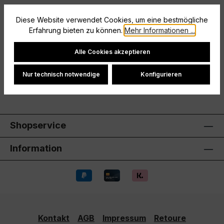
Beschreibung
Diese Website verwendet Cookies, um eine bestmögliche
Erfahrung bieten zu können.
Mehr Informationen ...
Größe: XS
Cookie-Einstellungen
Hersteller
Alle Cookies akzeptieren
Bewertungen
Nur technisch notwendige
Konfigurieren
Shopservice
Information
Kontakt
AGB
Impressum
Retoure