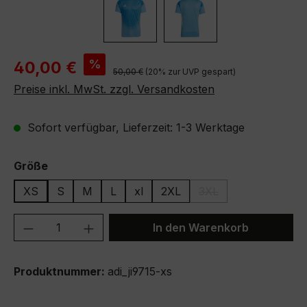
Verkaufspreis:
%
40,00 €
Regulärer Preis:
50,00 €
(20% zur UVP gespart)
Preise inkl. MwSt. zzgl. Versandkosten
Sofort verfügbar, Lieferzeit: 1-3 Werktage
auswählen
Größe
XS
S
M
L
xl
2XL
3XL
(Diese Option ist zurze
Produkt Anzahl: Gib den gewünschten We
In den Warenkorb
Produktnummer:
adi_ji9715-xs