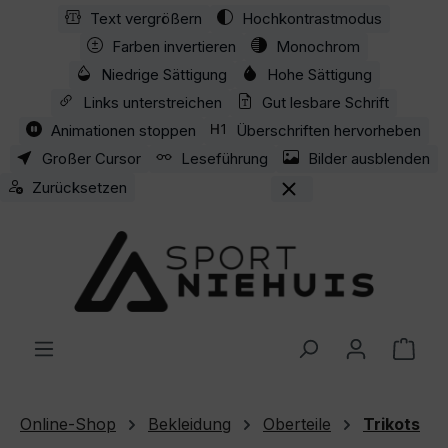
Text vergrößern
Hochkontrastmodus
Zum Hauptinhalt springen
Farben invertieren
Monochrom
Niedrige Sättigung
Hohe Sättigung
Links unterstreichen
Gut lesbare Schrift
Animationen stoppen
Überschriften hervorheben
Großer Cursor
Leseführung
Bilder ausblenden
Zurücksetzen
Ware
Online-Shop
Bekleidung
Oberteile
Trikots