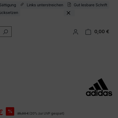
Sättigung
Links unterstreichen
Gut lesbare Schrift
ücksetzen
0,00 €
Ware
is:
€
%
Regulärer Preis:
35,00 €
(20% zur UVP gespart)