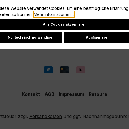
Information
Diese Website verwendet Cookies, um eine bestmögliche Erfahrung
Vertrag widerrufen
bieten zu können.
Mehr Informationen ...
Cookie-Einstellungen
Datenschutz
Alle Cookies akzeptieren
Widerrufsrecht
Versand und Zahlung
Nur technisch notwendige
Konfigurieren
Kontakt
AGB
Impressum
Retoure
rtsteuer zzgl.
Versandkosten
und ggf. Nachnahmegebühren,