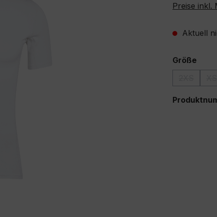
Preise inkl
Aktuell n
ausw
Größe
2XS
XS
(Diese Opt
(
Produktnu