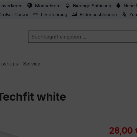
invertieren
Monochrom
Niedrige Sättigung
Hohe 
Großer Cursor
Leseführung
Bilder ausblenden
Zur
nsshops
Service
Techfit white
Verkaufspre
28,00 