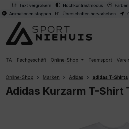
Text vergrößern
Hochkontrastmodus
Farben 
m Hauptinhalt springen
Zur Suche springen
Zur Hauptnavigation springen
Animationen stoppen
Überschriften hervorheben
TA
Fachgeschäft
Online-Shop
Teamsport
Verei
Online-Shop
Marken
Adidas
adidas T-Shirts
Adidas Kurzarm T-Shirt 
Bildergalerie überspringen