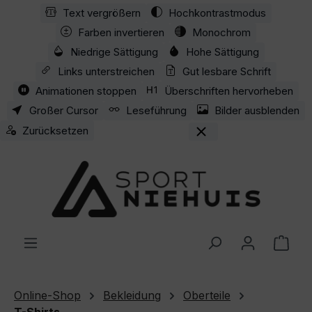
Text vergrößern
Hochkontrastmodus
Zum Hauptinhalt springen
Farben invertieren
Monochrom
Niedrige Sättigung
Hohe Sättigung
Links unterstreichen
Gut lesbare Schrift
Animationen stoppen
Überschriften hervorheben
Großer Cursor
Leseführung
Bilder ausblenden
Zurücksetzen
Ware
Online-Shop
Bekleidung
Oberteile