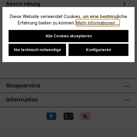
Beschreibung
Mit diesem TECHFIT Fußballshirt von adidas bist du
Diese Website verwendet Cookies, um eine bestmögliche
bereit fürs Training an kalten Tagen. Es dient als
Erfahrung bieten zu können.
Mehr Informationen ...
eng anliegender Basela…
Mehr
Cookie-Einstellungen
Alle Cookies akzeptieren
Hersteller
Nur technisch notwendige
Konfigurieren
Bewertungen
Shopservice
Information