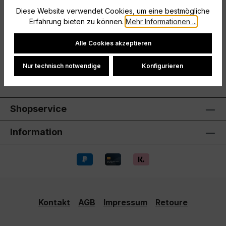
legendären Fußball-Style für jeden Tag. Sie ist vom
Diese Website verwendet Cookies, um eine bestmögliche
beliebtesten Sport d…
Mehr
Erfahrung bieten zu können.
Mehr Informationen ...
Hersteller
Cookie-Einstellungen
Alle Cookies akzeptieren
Bewertungen
Nur technisch notwendige
Konfigurieren
Shopservice
Information
Kontakt
AGB
Impressum
Retoure