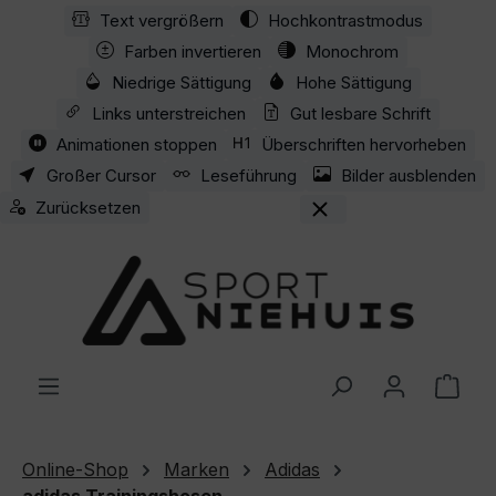
Text vergrößern
Hochkontrastmodus
Zum Hauptinhalt springen
Farben invertieren
Monochrom
Niedrige Sättigung
Hohe Sättigung
Links unterstreichen
Gut lesbare Schrift
Animationen stoppen
Überschriften hervorheben
Großer Cursor
Leseführung
Bilder ausblenden
Zurücksetzen
Ware
Online-Shop
Marken
Adidas