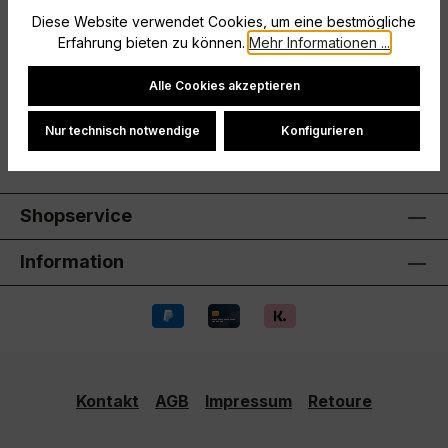
legendären Fußball-Style für jeden Tag. Sie ist vom
Diese Website verwendet Cookies, um eine bestmögliche
beliebtesten Sport d…
Mehr
Erfahrung bieten zu können.
Mehr Informationen ...
Hersteller
Cookie-Einstellungen
Alle Cookies akzeptieren
Bewertungen
Nur technisch notwendige
Konfigurieren
Shopservice
Information
Kontakt
AGB
Impressum
Retoure