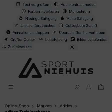
Text vergrößern
Hochkontrastmodus
Zum Hauptinhalt springen
Farben invertieren
Monochrom
Niedrige Sättigung
Hohe Sättigung
Links unterstreichen
Gut lesbare Schrift
Animationen stoppen
Überschriften hervorheben
Großer Cursor
Leseführung
Bilder ausblenden
Zurücksetzen
Ware
Online-Shop
Marken
Adidas