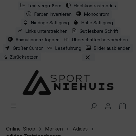
Text vergrößern
Hochkontrastmodus
Zum Hauptinhalt springen
Farben invertieren
Monochrom
Niedrige Sättigung
Hohe Sättigung
Links unterstreichen
Gut lesbare Schrift
Animationen stoppen
Überschriften hervorheben
Großer Cursor
Leseführung
Bilder ausblenden
Zurücksetzen
Ware
Online-Shop
Marken
Adidas