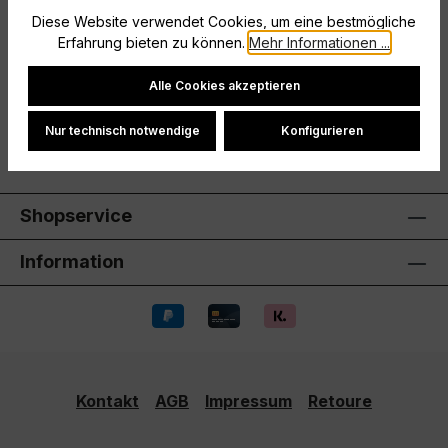
legendären Fußball-Style für jeden Tag. Sie ist vom
Diese Website verwendet Cookies, um eine bestmögliche
beliebtesten Sport d…
Mehr
Erfahrung bieten zu können.
Mehr Informationen ...
Hersteller
Cookie-Einstellungen
Alle Cookies akzeptieren
Bewertungen
Nur technisch notwendige
Konfigurieren
Shopservice
Information
Kontakt
AGB
Impressum
Retoure