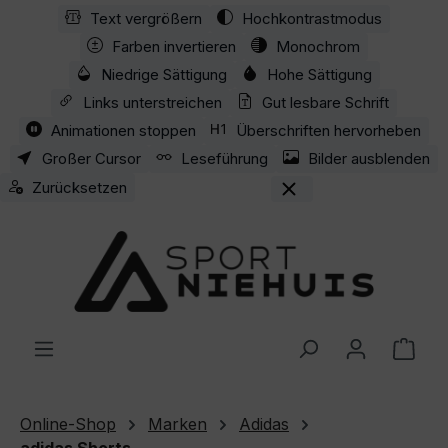
Text vergrößern
Hochkontrastmodus
Zum Hauptinhalt springen
Farben invertieren
Monochrom
Niedrige Sättigung
Hohe Sättigung
Links unterstreichen
Gut lesbare Schrift
Animationen stoppen
Überschriften hervorheben
Großer Cursor
Leseführung
Bilder ausblenden
Zurücksetzen
Ware
Online-Shop
Marken
Adidas