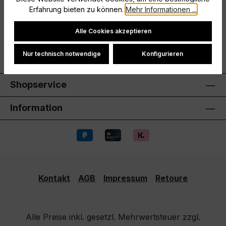
Hersteller
Erfahrung bieten zu können.
Mehr Informationen ...
Cookie-Einstellungen
Bewertungen
Alle Cookies akzeptieren
Nur technisch notwendige
Konfigurieren
Shopservice
Information
Kontakt
AGB
Impressum
Retoure
Alle Preise inkl. gesetzl. Mehrwertsteuer zzgl.