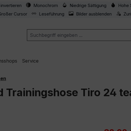
invertieren
Monochrom
Niedrige Sättigung
Hohe 
Großer Cursor
Leseführung
Bilder ausblenden
Zur
nsshops
Service
sen
d Trainingshose Tiro 24 t
Verkaufspre