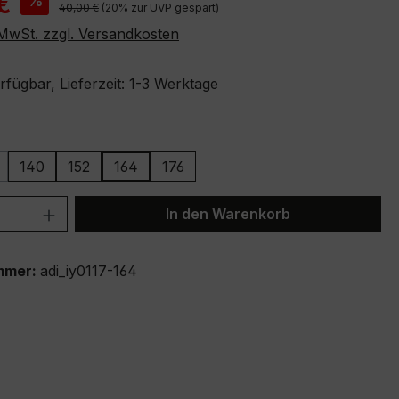
€
%
Regulärer Preis:
40,00 €
(20% zur UVP gespart)
. MwSt. zzgl. Versandkosten
fügbar, Lieferzeit: 1-3 Werktage
ählen
140
152
164
176
ion ist zurzeit nicht verfügbar.)
iese Option ist zurzeit nicht verfügbar.)
 Anzahl: Gib den gewünschten Wert ein 
In den Warenkorb
mmer:
adi_iy0117-164