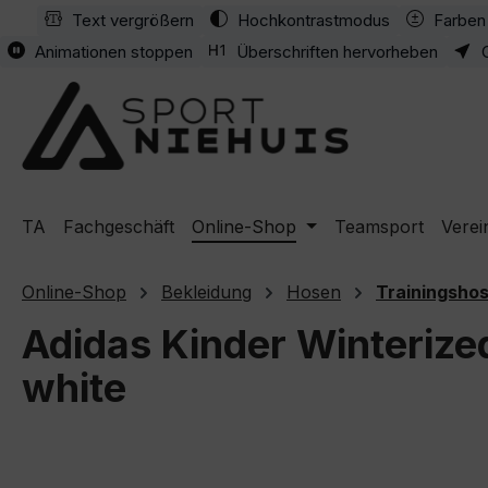
Text vergrößern
Hochkontrastmodus
Farben 
m Hauptinhalt springen
Zur Suche springen
Zur Hauptnavigation springen
Animationen stoppen
Überschriften hervorheben
TA
Fachgeschäft
Online-Shop
Teamsport
Verei
Online-Shop
Bekleidung
Hosen
Trainingsho
Adidas Kinder Winterize
white
Bildergalerie überspringen