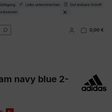
Sättigung
Links unterstreichen
Gut lesbare Schrift
ücksetzen
0,00 €
Ware
eam navy blue 2-
is: