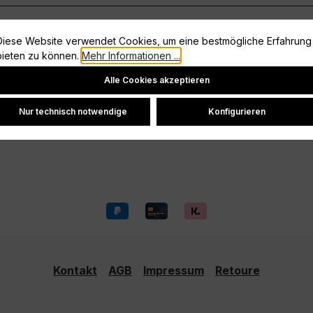
Diese Website verwendet Cookies, um eine bestmögliche Erfahrung
Information
bieten zu können.
Mehr Informationen ...
Cookie-Einstellungen
Vertrag widerrufen
Alle Cookies akzeptieren
Datenschutz
Nur technisch notwendige
Konfigurieren
Widerrufsrecht
Versand und Zahlung
Kontakt
AGB
Impressum
Retoure