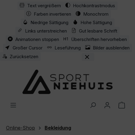
Text vergrößern
Hochkontrastmodus
Zum Hauptinhalt springen
Farben invertieren
Monochrom
Niedrige Sättigung
Hohe Sättigung
Links unterstreichen
Gut lesbare Schrift
Animationen stoppen
Überschriften hervorheben
Großer Cursor
Leseführung
Bilder ausblenden
Zurücksetzen
Ware
Online-Shop
Bekleidung