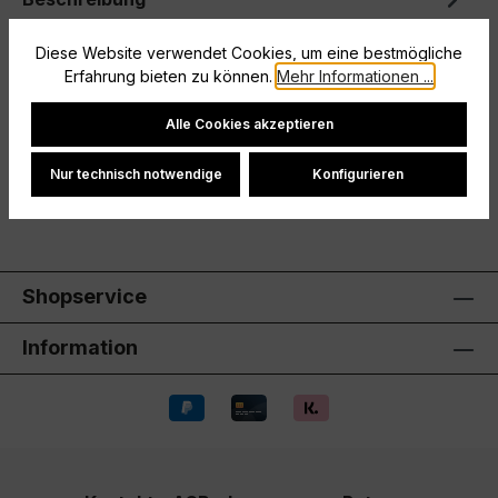
Lass dir vom Wetter keinen Strich durch deine
Diese Website verwendet Cookies, um eine bestmögliche
Trainingssessions machen. Dieser adidas Tiro 24
Erfahrung bieten zu können.
Mehr Informationen ...
Windbreaker für Kinder und Tee…
Mehr
Cookie-Einstellungen
Alle Cookies akzeptieren
Hersteller
Bewertungen
Nur technisch notwendige
Konfigurieren
Shopservice
Information