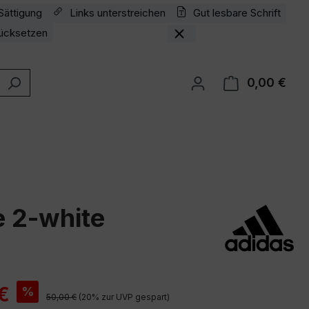
Sättigung
Links unterstreichen
Gut lesbare Schrift
ücksetzen
0,00 €
Ware
e 2-white
is:
€
%
Regulärer Preis:
50,00 €
(20% zur UVP gespart)