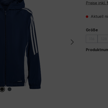
Preise inkl
Aktuell n
ausw
Größe
116
128
(Diese Opt
(D
Produktnu