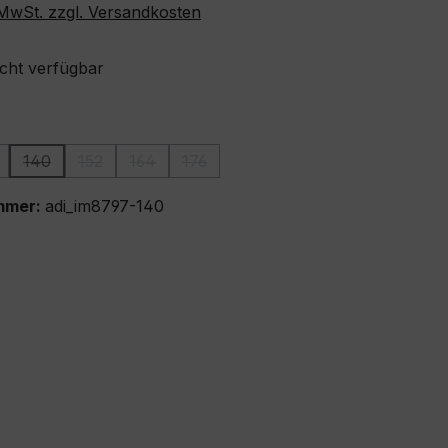
. MwSt. zzgl. Versandkosten
icht verfügbar
ählen
140
152
164
176
ion ist zurzeit nicht verfügbar.)
iese Option ist zurzeit nicht verfügbar.)
(Diese Option ist zurzeit nicht verfügbar.)
(Diese Option ist zurzeit nicht verfügbar.)
(Diese Option ist zurzeit nicht verfügbar.)
(Diese Option ist zurzeit nicht verfügba
mmer:
adi_im8797-140