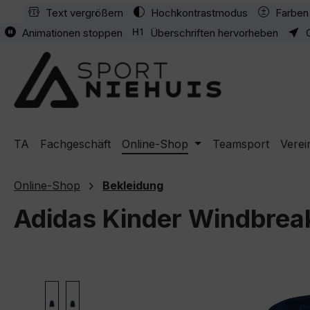
Text vergrößern
Hochkontrastmodus
Farben 
m Hauptinhalt springen
Zur Suche springen
Zur Hauptnavigation springen
Animationen stoppen
Überschriften hervorheben
TA
Fachgeschäft
Online-Shop
Teamsport
Verei
Online-Shop
Bekleidung
Adidas Kinder Windbreak
Bildergalerie überspringen