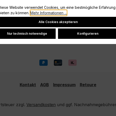
Information
Diese Website verwendet Cookies, um eine bestmögliche Erfahrung
Vertrag widerrufen
bieten zu können.
Mehr Informationen ...
Cookie-Einstellungen
Datenschutz
Alle Cookies akzeptieren
Widerrufsrecht
Versand und Zahlung
Nur technisch notwendige
Konfigurieren
Kontakt
AGB
Impressum
Retoure
rtsteuer zzgl.
Versandkosten
und ggf. Nachnahmegebühren,