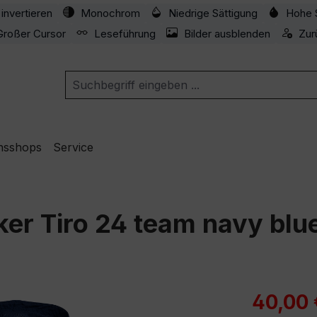
invertieren
Monochrom
Niedrige Sättigung
Hohe 
Großer Cursor
Leseführung
Bilder ausblenden
Zur
nsshops
Service
er Tiro 24 team navy blu
Verkaufspre
40,00 