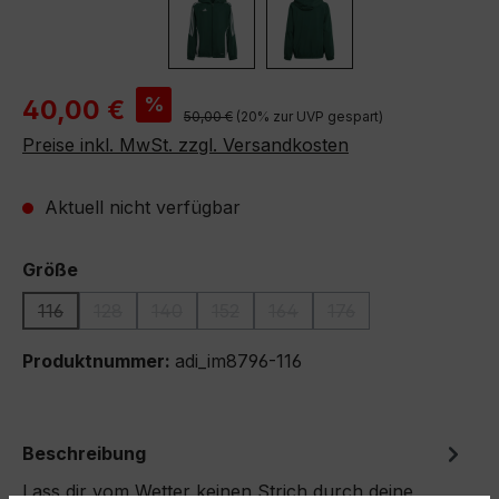
Verkaufspreis:
%
40,00 €
Regulärer Preis:
50,00 €
(20% zur UVP gespart)
Preise inkl. MwSt. zzgl. Versandkosten
Aktuell nicht verfügbar
auswählen
Größe
116
128
140
152
164
176
(Diese Option ist zurzeit nicht verfügbar.)
(Diese Option ist zurzeit nicht verfügbar.)
(Diese Option ist zurzeit nicht verfügbar.)
(Diese Option ist zurzeit nicht verfügb
(Diese Option ist zurzeit nich
(Diese Option ist zurz
Produktnummer:
adi_im8796-116
Beschreibung
Lass dir vom Wetter keinen Strich durch deine