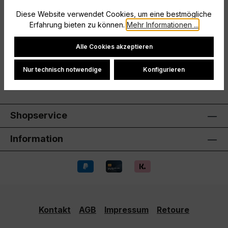
Trainingssessions machen. Dieser adidas Tiro 24
Diese Website verwendet Cookies, um eine bestmögliche
Windbreaker für Kinder und Tee…
Mehr
Erfahrung bieten zu können.
Mehr Informationen ...
Hersteller
Cookie-Einstellungen
Alle Cookies akzeptieren
Bewertungen
Nur technisch notwendige
Konfigurieren
Shopservice
Information
Kontakt
AGB
Impressum
Retoure