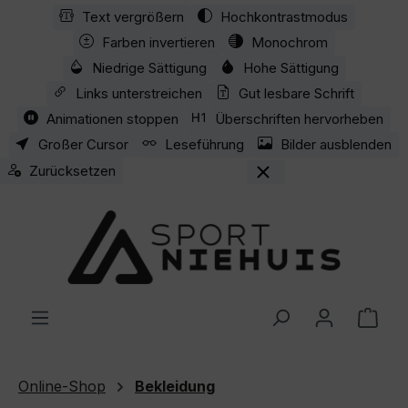
Text vergrößern
Hochkontrastmodus
Zum Hauptinhalt springen
Farben invertieren
Monochrom
Niedrige Sättigung
Hohe Sättigung
Links unterstreichen
Gut lesbare Schrift
Animationen stoppen
Überschriften hervorheben
Großer Cursor
Leseführung
Bilder ausblenden
Zurücksetzen
Ware
Online-Shop
Bekleidung