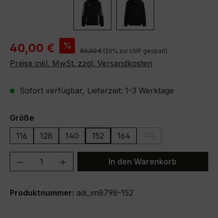
Verkaufspreis:
%
40,00 €
Regulärer Preis:
50,00 €
(20% zur UVP gespart)
Preise inkl. MwSt. zzgl. Versandkosten
Sofort verfügbar, Lieferzeit: 1-3 Werktage
auswählen
Größe
116
128
140
152
164
176
(Diese Option ist zurz
Produkt Anzahl: Gib den gewünschten We
In den Warenkorb
Produktnummer:
adi_im8798-152