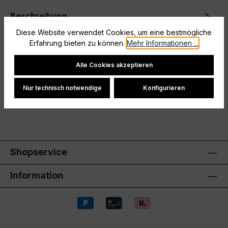
Beschreibung
Diese Website verwendet Cookies, um eine bestmögliche
Lass dir vom Wetter keinen Strich durch deine
Erfahrung bieten zu können.
Mehr Informationen ...
Trainingssessions machen. Dieser adidas Tiro 24
Windbreaker für Kinder und Tee…
Mehr
Cookie-Einstellungen
Alle Cookies akzeptieren
Hersteller
Nur technisch notwendige
Konfigurieren
Bewertungen
Shopservice
Information