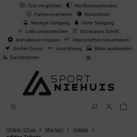
Text vergrößern
Hochkontrastmodus
Zum Hauptinhalt springen
Farben invertieren
Monochrom
Niedrige Sättigung
Hohe Sättigung
Links unterstreichen
Gut lesbare Schrift
Animationen stoppen
Überschriften hervorheben
Großer Cursor
Leseführung
Bilder ausblenden
Zurücksetzen
Ware
Online-Shop
Marken
Adidas