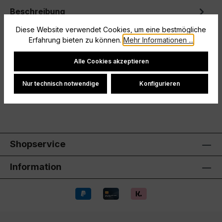
Beschreibung
Mit diesem adidas Tiro 25 Essentials Trikot für
Diese Website verwendet Cookies, um eine bestmögliche
Kinder und Teens verpasst du deinen Outfits
Erfahrung bieten zu können.
Mehr Informationen ...
angesagten Fußballstyle. Es ist…
Mehr
Cookie-Einstellungen
Alle Cookies akzeptieren
Hersteller
Nur technisch notwendige
Konfigurieren
Bewertungen
Shopservice
Information